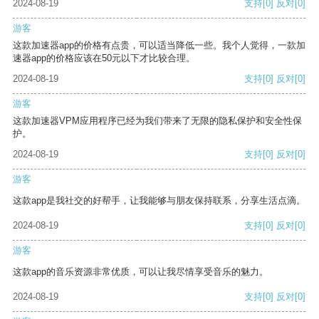
2024-08-19
支持
[0]
反对
[0]
游客
这款加速器app的价格有点贵，可以适当降低一些。我个人觉得，一款加
速器app的价格应该在50元以下才比较合理。
2024-08-19
支持
[0]
反对
[0]
游客
这款加速器VPM应用程序已经为我们带来了无限的隐私保护和安全性保
护。
2024-08-19
支持
[0]
反对
[0]
游客
这款app是我社交的好帮手，让我能够与朋友保持联系，分享生活点滴。
2024-08-19
支持
[0]
反对
[0]
游客
这款app的音乐资源非常优质，可以让我尽情享受音乐的魅力。
2024-08-19
支持
[0]
反对
[0]