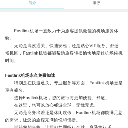
简介
排行
Fastlink机场一直致力于为旅客提供最佳的机场服务体
验。
无论是高效通关、快速安检，还是贴心VIP服务、舒适
候机区，Fastlink机场都能帮助旅客轻松愉快地度过机场候机
时间。
Fastlink机场永久免费加速
特别是在快速通关、专业服务等方面，Fastlink机场更是
享有盛名。
选择Fastlink机场，您的旅行将更加便捷、舒适。
在这里，您可以放心畅游全球，无忧无虑。
无论是商务出差还是休闲度假，Fastlink机场都能满足您
的需求，让您的旅程充满愉悦和便捷。
期待您的光临，让我们共同畅行全球，享受旅行乐