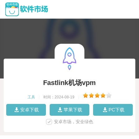
Fastlink机场vpm
工具
|
时间：2024-08-19
|
安卓下载
苹果下载
PC下载
安卓市场，安全绿色