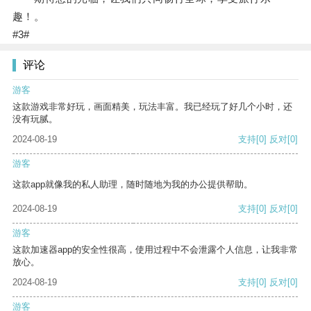
趣！。
#3#
评论
游客
这款游戏非常好玩，画面精美，玩法丰富。我已经玩了好几个小时，还
没有玩腻。
2024-08-19
支持
[0]
反对
[0]
游客
这款app就像我的私人助理，随时随地为我的办公提供帮助。
2024-08-19
支持
[0]
反对
[0]
游客
这款加速器app的安全性很高，使用过程中不会泄露个人信息，让我非常
放心。
2024-08-19
支持
[0]
反对
[0]
游客