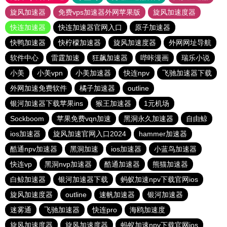
旋风加速器
免费vps加速器外网苹果版
旋风加速度器
快连加速器
快连加速器官网入口
原子加速器
快鸭加速器
快柠檬加速器
旋风加速度器
外网网址导航
软件中心
雷霆加速
狂飙加速器
哔咔漫画
瑞乐小说
小美
小美vpn
小美加速器
快连npv
飞驰加速器下载
外网加速免费软件
橘子加速器
outline
银河加速器下载苹果ins
猴王加速器
1元机场
Sockboom
苹果免费vqn加速
黑洞永久加速器
自由鲸
ios加速器
旋风加速官网入口2024
hammer加速器
酷通npv加速器
黑洞加速
ios加速器
小蓝鸟加速器
快连vp
黑洞nvp加速器
酷通加速器
熊猫加速器
白鲸加速器
银河加速器下载
蚂蚁加速npv下载官网ios
旋风加速度器
outline
速帆加速器
银河加速器
迷雾通
飞驰加速器
快连pro
海鸥加速度
旋风加速度器
旋风加速度器
蚂蚁加速npv下载官网ios