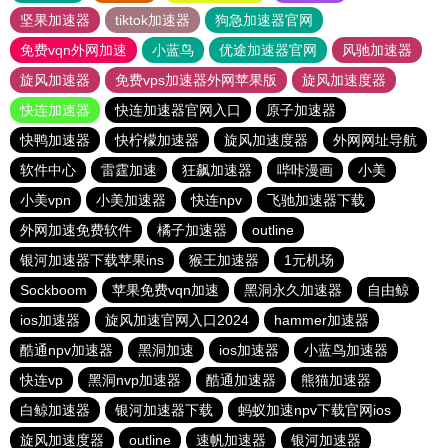
坚果加速器
tiktok加速器
狗急加速器官网
免费vqn外网加速
小蓝鸟
优途加速器官网
风驰加速器
旋风加速器
免费vps加速器外网苹果版
旋风加速度器
快连加速器
快连加速器官网入口
原子加速器
快鸭加速器
快柠檬加速器
旋风加速度器
外网网址导航
软件中心
雷霆加速
狂飙加速器
哔咔漫画
小美
小美vpn
小美加速器
快连npv
飞驰加速器下载
外网加速免费软件
橘子加速器
outline
银河加速器下载苹果ins
猴王加速器
1元机场
Sockboom
苹果免费vqn加速
黑洞永久加速器
自由鲸
ios加速器
旋风加速官网入口2024
hammer加速器
酷通npv加速器
黑洞加速
ios加速器
小蓝鸟加速器
快连vp
黑洞nvp加速器
酷通加速器
熊猫加速器
白鲸加速器
银河加速器下载
蚂蚁加速npv下载官网ios
旋风加速度器
outline
速帆加速器
银河加速器