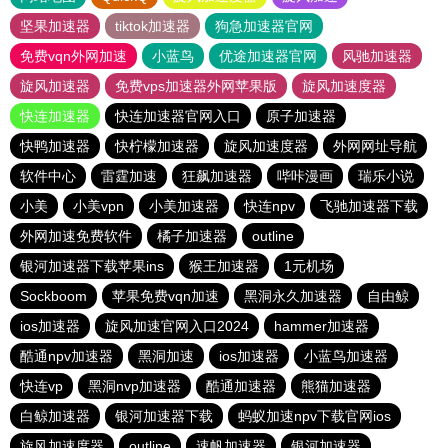
坚果加速器
tiktok加速器
狗急加速器官网
免费vqn外网加速
小蓝鸟
优途加速器官网
风驰加速器
旋风加速器
免费vps加速器外网苹果版
旋风加速度器
快连加速器
快连加速器官网入口
原子加速器
快鸭加速器
快柠檬加速器
旋风加速度器
外网网址导航
软件中心
雷霆加速
狂飙加速器
哔咔漫画
瑞乐小说
小美
小美vpn
小美加速器
快连npv
飞驰加速器下载
外网加速免费软件
橘子加速器
outline
银河加速器下载苹果ins
猴王加速器
1元机场
Sockboom
苹果免费vqn加速
黑洞永久加速器
自由鲸
ios加速器
旋风加速官网入口2024
hammer加速器
酷通npv加速器
黑洞加速
ios加速器
小蓝鸟加速器
快连vp
黑洞nvp加速器
酷通加速器
熊猫加速器
白鲸加速器
银河加速器下载
蚂蚁加速npv下载官网ios
旋风加速度器
outline
速帆加速器
银河加速器