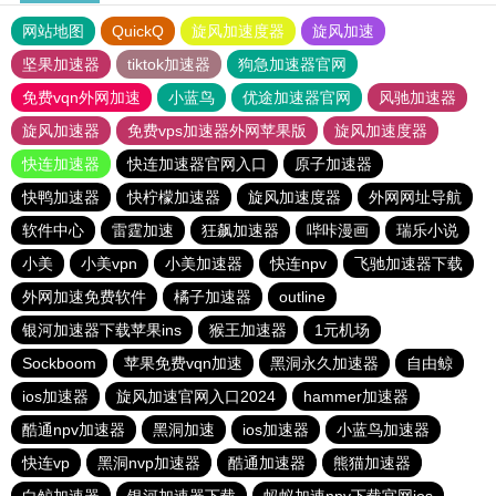
网站地图
QuickQ
旋风加速度器
旋风加速
坚果加速器
tiktok加速器
狗急加速器官网
免费vqn外网加速
小蓝鸟
优途加速器官网
风驰加速器
旋风加速器
免费vps加速器外网苹果版
旋风加速度器
快连加速器
快连加速器官网入口
原子加速器
快鸭加速器
快柠檬加速器
旋风加速度器
外网网址导航
软件中心
雷霆加速
狂飙加速器
哔咔漫画
瑞乐小说
小美
小美vpn
小美加速器
快连npv
飞驰加速器下载
外网加速免费软件
橘子加速器
outline
银河加速器下载苹果ins
猴王加速器
1元机场
Sockboom
苹果免费vqn加速
黑洞永久加速器
自由鲸
ios加速器
旋风加速官网入口2024
hammer加速器
酷通npv加速器
黑洞加速
ios加速器
小蓝鸟加速器
快连vp
黑洞nvp加速器
酷通加速器
熊猫加速器