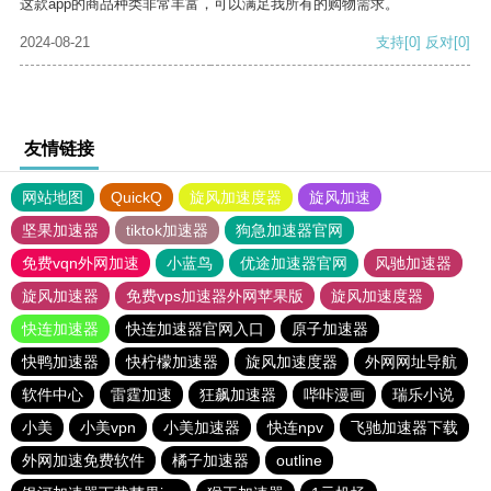
这款app的商品种类非常丰富，可以满足我所有的购物需求。
2024-08-21
支持
[0]
反对
[0]
友情链接
网站地图
QuickQ
旋风加速度器
旋风加速
坚果加速器
tiktok加速器
狗急加速器官网
免费vqn外网加速
小蓝鸟
优途加速器官网
风驰加速器
旋风加速器
免费vps加速器外网苹果版
旋风加速度器
快连加速器
快连加速器官网入口
原子加速器
快鸭加速器
快柠檬加速器
旋风加速度器
外网网址导航
软件中心
雷霆加速
狂飙加速器
哔咔漫画
瑞乐小说
小美
小美vpn
小美加速器
快连npv
飞驰加速器下载
外网加速免费软件
橘子加速器
outline