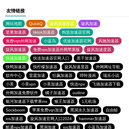
友情链接
网站地图
QuickQ
旋风加速度器
旋风加速
坚果加速器
tiktok加速器
狗急加速器官网
免费vqn外网加速
小蓝鸟
优途加速器官网
风驰加速器
旋风加速器
免费vps加速器外网苹果版
旋风加速度器
快连加速器
快连加速器官网入口
原子加速器
快鸭加速器
快柠檬加速器
旋风加速度器
外网网址导航
软件中心
雷霆加速
狂飙加速器
哔咔漫画
瑞乐小说
小美
小美vpn
小美加速器
快连npv
飞驰加速器下载
外网加速免费软件
橘子加速器
outline
银河加速器下载苹果ins
猴王加速器
1元机场
Sockboom
苹果免费vqn加速
黑洞永久加速器
自由鲸
ios加速器
旋风加速官网入口2024
hammer加速器
酷通npv加速器
黑洞加速
ios加速器
小蓝鸟加速器