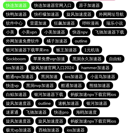
快连加速器
快连加速器官网入口
原子加速器
快鸭加速器
快柠檬加速器
旋风加速度器
外网网址导航
软件中心
雷霆加速
狂飙加速器
哔咔漫画
瑞乐小说
小美
小美vpn
小美加速器
快连npv
飞驰加速器下载
外网加速免费软件
橘子加速器
outline
银河加速器下载苹果ins
猴王加速器
1元机场
Sockboom
苹果免费vqn加速
黑洞永久加速器
自由鲸
ios加速器
旋风加速官网入口2024
hammer加速器
酷通npv加速器
黑洞加速
ios加速器
小蓝鸟加速器
快连vp
黑洞nvp加速器
酷通加速器
熊猫加速器
白鲸加速器
银河加速器下载
蚂蚁加速npv下载官网ios
旋风加速度器
outline
速帆加速器
银河加速器
迷雾通
飞驰加速器
快连pro
海鸥加速度
旋风加速度器
旋风加速度器
蚂蚁加速npv下载官网ios
极光vp加速器
西柚加速器
ios加速器