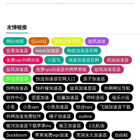
友情链接
网站地图
QuickQ
旋风加速度器
旋风加速
坚果加速器
tiktok加速器
狗急加速器官网
免费vqn外网加速
小蓝鸟
优途加速器官网
风驰加速器
旋风加速器
免费vps加速器外网苹果版
旋风加速度器
快连加速器
快连加速器官网入口
原子加速器
快鸭加速器
快柠檬加速器
旋风加速度器
外网网址导航
软件中心
雷霆加速
狂飙加速器
哔咔漫画
瑞乐小说
小美
小美vpn
小美加速器
快连npv
飞驰加速器下载
外网加速免费软件
橘子加速器
outline
银河加速器下载苹果ins
猴王加速器
1元机场
Sockboom
苹果免费vqn加速
黑洞永久加速器
自由鲸