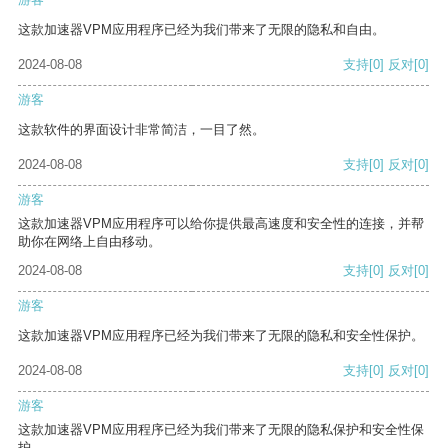
这款加速器VPM应用程序已经为我们带来了无限的隐私和自由。
2024-08-08
支持
[0]
反对
[0]
游客
这款软件的界面设计非常简洁，一目了然。
2024-08-08
支持
[0]
反对
[0]
游客
这款加速器VPM应用程序可以给你提供最高速度和安全性的连接，并帮
助你在网络上自由移动。
2024-08-08
支持
[0]
反对
[0]
游客
这款加速器VPM应用程序已经为我们带来了无限的隐私和安全性保护。
2024-08-08
支持
[0]
反对
[0]
游客
这款加速器VPM应用程序已经为我们带来了无限的隐私保护和安全性保
护。