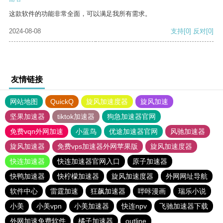
这款软件的功能非常全面，可以满足我所有需求。
2024-08-08
支持
[0]
反对
[0]
友情链接
网站地图
QuickQ
旋风加速度器
旋风加速
坚果加速器
tiktok加速器
狗急加速器官网
免费vqn外网加速
小蓝鸟
优途加速器官网
风驰加速器
旋风加速器
免费vps加速器外网苹果版
旋风加速度器
快连加速器
快连加速器官网入口
原子加速器
快鸭加速器
快柠檬加速器
旋风加速度器
外网网址导航
软件中心
雷霆加速
狂飙加速器
哔咔漫画
瑞乐小说
小美
小美vpn
小美加速器
快连npv
飞驰加速器下载
外网加速免费软件
橘子加速器
outline