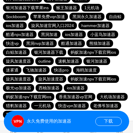
银河加速器下载苹果ins
猴王加速器
1元机场
Sockboom
苹果免费vqn加速
黑洞永久加速器
自由鲸
ios加速器
旋风加速官网入口2024
hammer加速器
酷通npv加速器
黑洞加速
ios加速器
小蓝鸟加速器
快连vp
黑洞nvp加速器
酷通加速器
熊猫加速器
白鲸加速器
银河加速器下载
蚂蚁加速npv下载官网ios
旋风加速度器
outline
速帆加速器
银河加速器
迷雾通
飞驰加速器
快连pro
海鸥加速度
旋风加速度器
旋风加速度器
蚂蚁加速npv下载官网ios
极光vp加速器
西柚加速器
ios加速器
蚂蚁加速npv下载官网ios
香蕉加速器vp官网
大机场加速器
猎豹加速器
一元机场
快连vρn加速器
老佛爷加速器
黑洞官方加速器
永久免费使用的加速器
下载
0.030635s
首页
安卓
苹果
排行
推荐